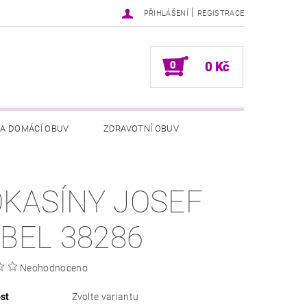
|
PŘIHLÁŠENÍ
REGISTRACE
0
0 Kč
 A DOMÁCÍ OBUV
ZDRAVOTNÍ OBUV
NÍCH ÚDAJŮ
NAPIŠTE NÁM
KASÍNY JOSEF
IBEL 38286
Neohodnoceno
st
Zvolte variantu