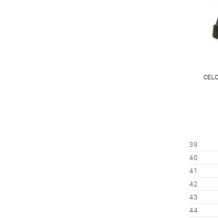
CELO
39
40
41
42
43
44