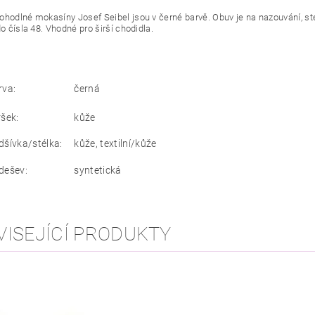
hodlné mokasíny Josef Seibel jsou v černé barvě. Obuv je na nazouvání, sté
do čísla 48. Vhodné pro širší chodidla.
rva:
černá
ršek:
kůže
dšívka/stélka:
kůže, textilní/kůže
dešev:
syntetická
VISEJÍCÍ PRODUKTY