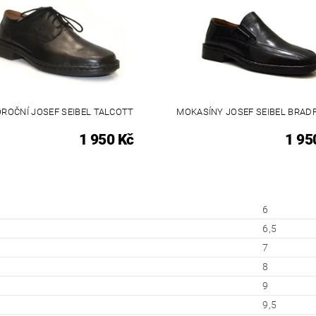
ROČNÍ JOSEF SEIBEL TALCOTT
MOKASÍNY JOSEF SEIBEL BRAD
1 950 Kč
1 95
6
6,5
7
8
9
9,5