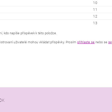
10
11
12
13
í, kdo napíše příspěvek k této položce.
istrovaní uživatelé mohou vkládat příspěvky. Prosím
přihlaste se
nebo se
re
OK