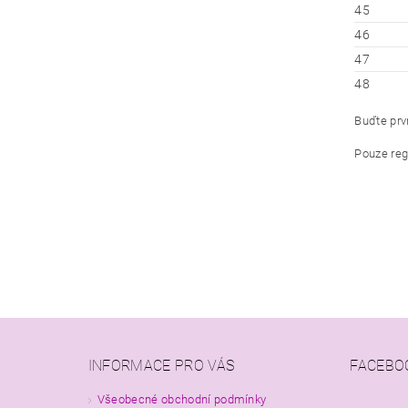
45
46
47
48
Buďte prvn
Pouze reg
INFORMACE PRO VÁS
FACEBO
Všeobecné obchodní podmínky