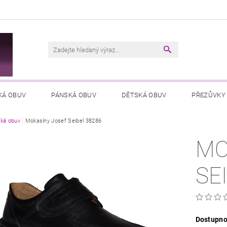
M
KÁ OBUV
PÁNSKÁ OBUV
DĚTSKÁ OBUV
PŘEZŮVKY
ká obuv
VŠEOBECNÉ OBCHODNÍ PODMÍNKY
Mokasíny Josef Seibel 38286
PODMÍNKY OCHRANY OSOB
MO
SE
Dostupno