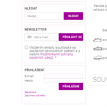
Pánské po
HLEDAT
velikosti 
NEWSLETTER
ba
sv
Vložením emailu souhlasíte se
po
zasíláním obchodních sdělení a s
našimi
Podmínkami ochrany
osobních údajů
.
po
PŘIHLÁŠENÍ
E-mail
SOU
Heslo
Registrace
Zapomenuté heslo